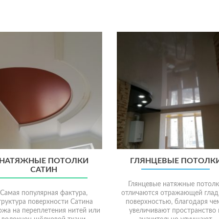
ВЕЩЕНИЕ НА ПОТОЛКАХ
ЗВЕЗДНОЕ НЕБО
кажите установку скрытой LED
Современные технологии,
дсветки, монтаж потолочных
применяемые при сборке
ильников, а также подключение
конструкций натяжных потолк
люстры.
помощью оптических волоко