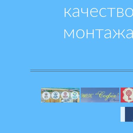
качеств
монтаж