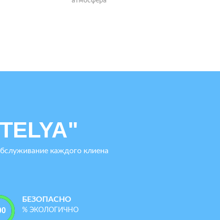
ные
е
TELYA"
обслуживание каждого клиена
БЕЗОПАСНО
% ЭКОЛОГИЧНО